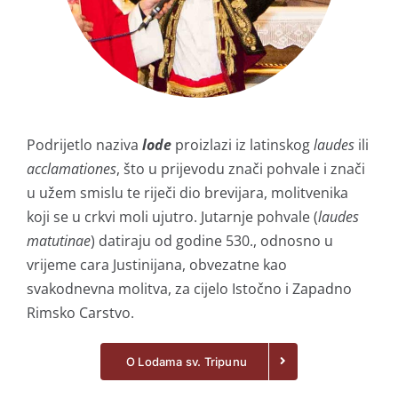
Podrijetlo naziva
lode
proizlazi iz latinskog
laudes
ili
acclamationes
, što u prijevodu znači pohvale i znači
u užem smislu te riječi dio brevijara, molitvenika
koji se u crkvi moli ujutro. Jutarnje pohvale (
laudes
matutinae
) datiraju od godine 530., odnosno u
vrijeme cara Justinijana, obvezatne kao
svakodnevna molitva, za cijelo Istočno i Zapadno
Rimsko Carstvo.
O Lodama sv. Tripunu