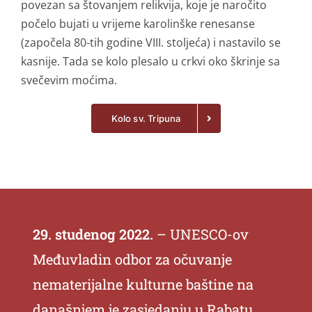
povezan sa štovanjem relikvija, koje je naročito
počelo bujati u vrijeme karolinške renesanse
(započela 80-tih godine VIII. stoljeća) i nastavilo se
kasnije. Tada se kolo plesalo u crkvi oko škrinje sa
svečevim moćima.
Kolo sv. Tripuna
29. studenog 2022.
– UNESCO-ov
Međuvladin odbor za očuvanje
nematerijalne kulturne baštine na
današnjem je zasjedanju u Rabatu