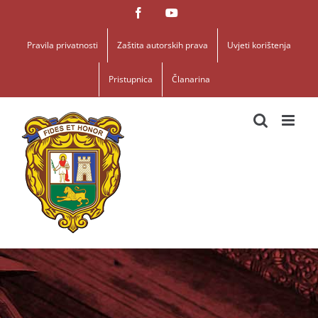
Skip
Facebook
YouTube
to
content
Pravila privatnosti
Zaštita autorskih prava
Uvjeti korištenja
Pristupnica
Članarina