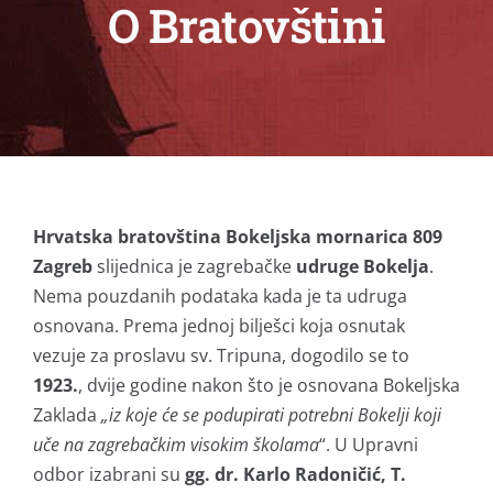
O Bratovštini
Hrvatska bratovština Bokeljska mornarica 809
Zagreb
slijednica je zagrebačke
udruge Bokelja
.
Nema pouzdanih podataka kada je ta udruga
osnovana. Prema jednoj bilješci koja osnutak
vezuje za proslavu sv. Tripuna, dogodilo se to
1923.
, dvije godine nakon što je osnovana Bokeljska
Zaklada
„iz koje će se podupirati potrebni Bokelji koji
uče na zagrebačkim visokim školama
“. U Upravni
odbor izabrani su
gg. dr. Karlo Radoničić, T.