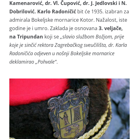
Kamenarović, dr. Vl. Čupović, dr. J. Jedlovski i N.
Dobrilović. Karlo Radoničić
bit će 1935. izabran za
admirala Bokeljske mornarice Kotor. Nažalost, iste
godine je i umro. Zaklada je osnovana
3. veljače,
na Tripundan
koji se
„slavio službom Božjom, prije
koje je sinčić rektora Zagrebačkog sveučilišta, dr. Karla
Radoničića odjeven u nošnji Bokeljske mornarice
deklamirao „Pohvale“
.