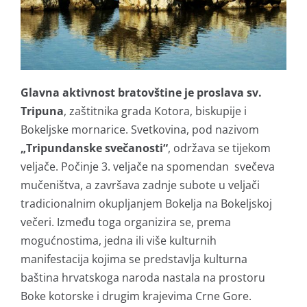
Glavna aktivnost bratovštine je proslava sv.
Tripuna
, zaštitnika grada Kotora, biskupije i
Bokeljske mornarice. Svetkovina, pod nazivom
„Tripundanske svečanosti“
, održava se tijekom
veljače. Počinje 3. veljače na spomendan svečeva
mučeništva, a završava zadnje subote u veljači
tradicionalnim okupljanjem Bokelja na Bokeljskoj
večeri. Između toga organizira se, prema
mogućnostima, jedna ili više kulturnih
manifestacija kojima se predstavlja kulturna
baština hrvatskoga naroda nastala na prostoru
Boke kotorske i drugim krajevima Crne Gore.