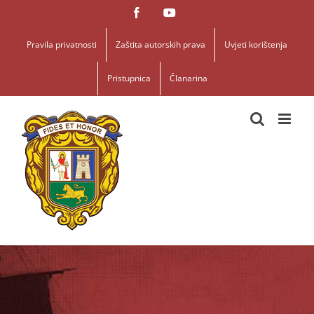
Skip
Facebook
YouTube
to
content
Pravila privatnosti
Zaštita autorskih prava
Uvjeti korištenja
Pristupnica
Članarina