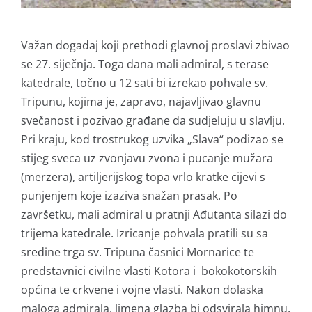
Važan događaj koji prethodi glavnoj proslavi zbivao
se 27. siječnja. Toga dana mali admiral, s terase
katedrale, točno u 12 sati bi izrekao pohvale sv.
Tripunu, kojima je, zapravo, najavljivao glavnu
svečanost i pozivao građane da sudjeluju u slavlju.
Pri kraju, kod trostrukog uzvika „Slava“ podizao se
stijeg sveca uz zvonjavu zvona i pucanje mužara
(merzera), artiljerijskog topa vrlo kratke cijevi s
punjenjem koje izaziva snažan prasak. Po
završetku, mali admiral u pratnji Ađutanta silazi do
trijema katedrale. Izricanje pohvala pratili su sa
sredine trga sv. Tripuna časnici Mornarice te
predstavnici civilne vlasti Kotora i bokokotorskih
općina te crkvene i vojne vlasti. Nakon dolaska
maloga admirala, limena glazba bi odsvirala himnu,