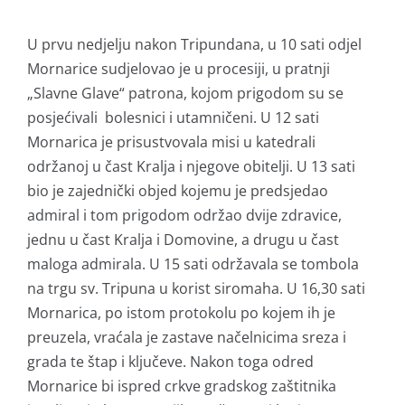
U prvu nedjelju nakon Tripundana, u 10 sati odjel
Mornarice sudjelovao je u procesiji, u pratnji
„Slavne Glave“ patrona, kojom prigodom su se
posjećivali bolesnici i utamničeni. U 12 sati
Mornarica je prisustvovala misi u katedrali
održanoj u čast Kralja i njegove obitelji. U 13 sati
bio je zajednički objed kojemu je predsjedao
admiral i tom prigodom održao dvije zdravice,
jednu u čast Kralja i Domovine, a drugu u čast
maloga admirala. U 15 sati održavala se tombola
na trgu sv. Tripuna u korist siromaha. U 16,30 sati
Mornarica, po istom protokolu po kojem ih je
preuzela, vraćala je zastave načelnicima sreza i
grada te štap i ključeve. Nakon toga odred
Mornarice bi ispred crkve gradskog zaštitnika