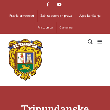
Skip
Facebook
YouTube
to
content
Pravila privatnosti
Zaštita autorskih prava
Uvjeti korištenja
Pristupnica
Članarina
Tripundanske