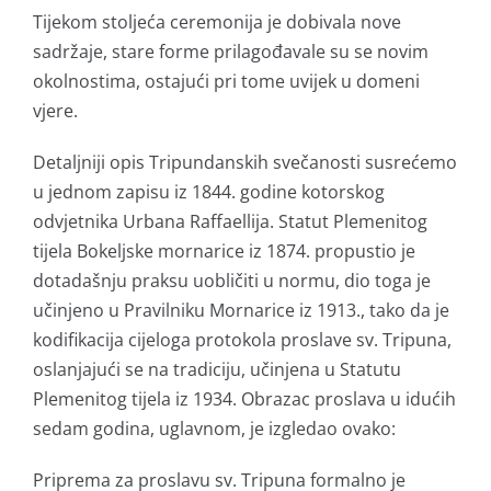
Tijekom stoljeća ceremonija je dobivala nove
sadržaje, stare forme prilagođavale su se novim
okolnostima, ostajući pri tome uvijek u domeni
vjere.
Detaljniji opis Tripundanskih svečanosti susrećemo
u jednom zapisu iz 1844. godine kotorskog
odvjetnika Urbana Raffaellija. Statut Plemenitog
tijela Bokeljske mornarice iz 1874. propustio je
dotadašnju praksu uobličiti u normu, dio toga je
učinjeno u Pravilniku Mornarice iz 1913., tako da je
kodifikacija cijeloga protokola proslave sv. Tripuna,
oslanjajući se na tradiciju, učinjena u Statutu
Plemenitog tijela iz 1934. Obrazac proslava u idućih
sedam godina, uglavnom, je izgledao ovako:
Priprema za proslavu sv. Tripuna formalno je