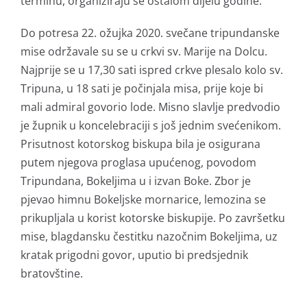
terminu, organiziraju se ostalom dijelu godine.
Do potresa 22. ožujka 2020. svečane tripundanske
mise održavale su se u crkvi sv. Marije na Dolcu.
Najprije se u 17,30 sati ispred crkve plesalo kolo sv.
Tripuna, u 18 sati je počinjala misa, prije koje bi
mali admiral govorio lode. Misno slavlje predvodio
je župnik u koncelebraciji s još jednim svećenikom.
Prisutnost kotorskog biskupa bila je osigurana
putem njegova proglasa upućenog, povodom
Tripundana, Bokeljima u i izvan Boke. Zbor je
pjevao himnu Bokeljske mornarice, lemozina se
prikupljala u korist kotorske biskupije. Po završetku
mise, blagdansku čestitku nazočnim Bokeljima, uz
kratak prigodni govor, uputio bi predsjednik
bratovštine.