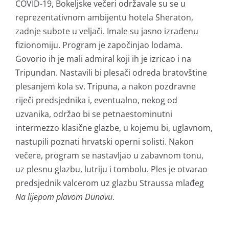
COVID-19, Bokeljske večeri održavale su se u
reprezentativnom ambijentu hotela Sheraton,
zadnje subote u veljači. Imale su jasno izrađenu
fizionomiju. Program je započinjao lodama.
Govorio ih je mali admiral koji ih je izricao i na
Tripundan. Nastavili bi plesači odreda bratovštine
plesanjem kola sv. Tripuna, a nakon pozdravne
riječi predsjednika i, eventualno, nekog od
uzvanika, održao bi se petnaestominutni
intermezzo klasične glazbe, u kojemu bi, uglavnom,
nastupili poznati hrvatski operni solisti. Nakon
večere, program se nastavljao u zabavnom tonu,
uz plesnu glazbu, lutriju i tombolu. Ples je otvarao
predsjednik valcerom uz glazbu Straussa mlađeg
Na lijepom plavom Dunavu
.