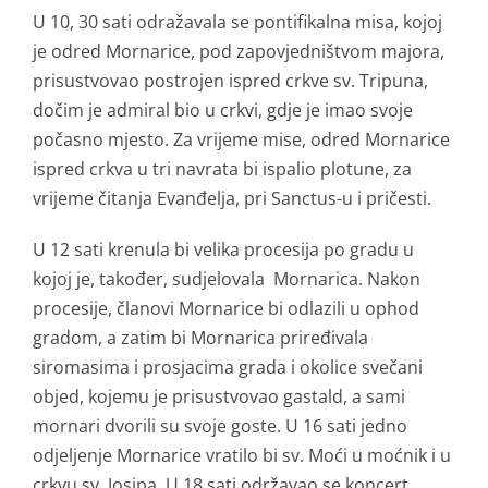
U 10, 30 sati odražavala se pontifikalna misa, kojoj
je odred Mornarice, pod zapovjedništvom majora,
prisustvovao postrojen ispred crkve sv. Tripuna,
dočim je admiral bio u crkvi, gdje je imao svoje
počasno mjesto. Za vrijeme mise, odred Mornarice
ispred crkva u tri navrata bi ispalio plotune, za
vrijeme čitanja Evanđelja, pri Sanctus-u i pričesti.
U 12 sati krenula bi velika procesija po gradu u
kojoj je, također, sudjelovala Mornarica. Nakon
procesije, članovi Mornarice bi odlazili u ophod
gradom, a zatim bi Mornarica priređivala
siromasima i prosjacima grada i okolice svečani
objed, kojemu je prisustvovao gastald, a sami
mornari dvorili su svoje goste. U 16 sati jedno
odjeljenje Mornarice vratilo bi sv. Moći u moćnik i u
crkvu sv. Josipa. U 18 sati održavao se koncert