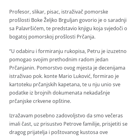
Profesor, slikar, pisac, istraživač pomorske
prošlosti Boke Željko Brguljan govorio je o saradnji
sa Palavršićem, te predstavio knjigu koja svjedoči o
bogatoj pomorskoj prošlosti Prčanja.
“U odabiru i formiranju rukopisa, Petru je izuzetno
pomogao svojim prethodnim radom jedan
Prčanjanin. Pomorstvo ovog mjesta je decenijama
istraživao pok. konte Mario Luković, formirao je
kartoteku prčanjskih kapetana, te u nju unio sve
podatke iz brojnih dokumenata nekadašnje
prčanjske crkvene opštine.
Izražavam posebno zadovoljstvo da smo večeras
imali čast, uz prisustvo Petrove familije, prisjetiti se
dragog prijatelja i poštovanog kustosa ove