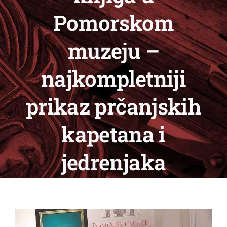
Pomorskom
muzeju –
najkompletniji
prikaz prčanjskih
kapetana i
jedrenjaka
View