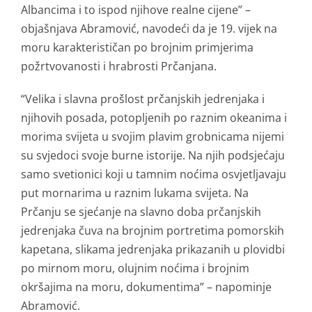
Albancima i to ispod njihove realne cijene” –
objašnjava Abramović, navodeći da je 19. vijek na
moru karakterističan po brojnim primjerima
požrtvovanosti i hrabrosti Prčanjana.
“Velika i slavna prošlost prčanjskih jedrenjaka i
njihovih posada, potopljenih po raznim okeanima i
morima svijeta u svojim plavim grobnicama nijemi
su svjedoci svoje burne istorije. Na njih podsjećaju
samo svetionici koji u tamnim noćima osvjetljavaju
put mornarima u raznim lukama svijeta. Na
Prčanju se sjećanje na slavno doba prčanjskih
jedrenjaka čuva na brojnim portretima pomorskih
kapetana, slikama jedrenjaka prikazanih u plovidbi
po mirnom moru, olujnim noćima i brojnim
okršajima na moru, dokumentima” – napominje
Abramović.