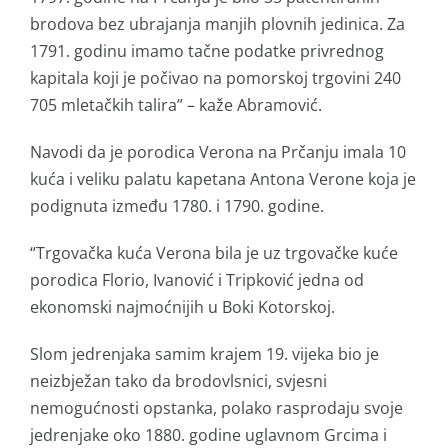
brodova bez ubrajanja manjih plovnih jedinica. Za
1791. godinu imamo tačne podatke privrednog
kapitala koji je počivao na pomorskoj trgovini 240
705 mletačkih talira” – kaže Abramović.
Navodi da je porodica Verona na Prčanju imala 10
kuća i veliku palatu kapetana Antona Verone koja je
podignuta između 1780. i 1790. godine.
“Trgovačka kuća Verona bila je uz trgovačke kuće
porodica Florio, Ivanović i Tripković jedna od
ekonomski najmoćnijih u Boki Kotorskoj.
Slom jedrenjaka samim krajem 19. vijeka bio je
neizbježan tako da brodovlsnici, svjesni
nemogućnosti opstanka, polako rasprodaju svoje
jedrenjake oko 1880. godine uglavnom Grcima i