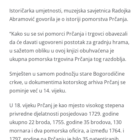
Istoričarka umjetnosti, muzejska savjetnica Radojka
Abramović govorila je o istoriji pomorstva Prčanja.
“Kako su se svi pomorci Prčanja i trgovci obavezali
da će davati ugovoreni postotak za gradnju hrama,
u sažetom obliku u ovoj knjizi obuhvaćena je
ukupna pomorska trgovina Prčanja tog razdoblja.
Smješten u samom podnožju stare Bogorodičine
crkve, u dokumentima kotorskog arhiva Prčanj se
pominje već u 14. vijeku.
U 18. vijeku Prčanj je kao mjesto visokog stepena
privredne djelatnosti posjedovao 1729. godine
ukupno 22 broda, 1755. godine 35 brodova, 130
mornara i dva pomorska oficira, a između 1764. i
1797. godine na Prčanju je bilo 35 patentiranih