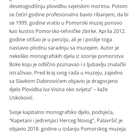
desetogodišnju plovidbu svjetskim morima. Potom
se četiri godine profesionalno bavio ribanjem, da bi
se 1999. godine vratio u Pomorski muzej ponovo
kao kustos Pomorsko-tehničke zbirke. Aprila 2012.
godine otišao je u penziju, ali je i poslije toga
nastavio plodnu saradnju sa muzejem. Autor je
nekoliko monografskih djela iz istorije pomorstva
Boke koju je odlično poznavao i s ljubavlju znalački
istraživao. Pred kraj svog rada u muzeju, zajedno
sa Slavkom Dabinovićem objavio je dragocjeno
djelo Plovidba Iva Visina oko svijeta” – kaže
Uskoković.
Svoje kapitalno monografsko djelo, podsjeća,
“Kapetani i jedrenjaci Herceg Novog”, Palavršić je
objavio 2018. godine u izdanju Pomorskog muzeja.