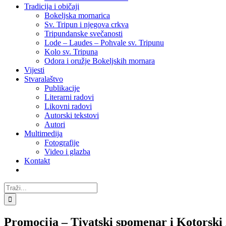
Tradicija i običaji
Bokeljska mornarica
Sv. Tripun i njegova crkva
Tripundanske svečanosti
Lode – Laudes – Pohvale sv. Tripunu
Kolo sv. Tripuna
Odora i oružje Bokeljskih mornara
Vijesti
Stvaralaštvo
Publikacije
Literarni radovi
Likovni radovi
Autorski tekstovi
Autori
Multimedija
Fotografije
Video i glazba
Kontakt
Traži...
Promocija – Tivatski spomenar i Kotorski