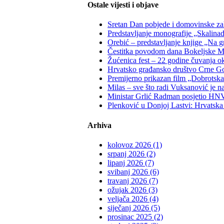
Ostale vijesti i objave
Sretan Dan pobjede i domovinske zahv
Predstavljanje monografije „Skalina
Orebić – predstavljanje knjige „Na g
Čestitka povodom dana Bokeljske M
Žućenica fest – 22 godine čuvanja oku
Hrvatsko građansko društvo Crne Gor
Premijerno prikazan film „Dobrotska 
Milas – sve što radi Vuksanović je n
Ministar Grlić Radman posjetio HNV:
Plenković u Donjoj Lastvi: Hrvatska 
Arhiva
kolovoz 2026 (1)
srpanj 2026 (2)
lipanj 2026 (7)
svibanj 2026 (6)
travanj 2026 (7)
ožujak 2026 (3)
veljača 2026 (4)
siječanj 2026 (5)
prosinac 2025 (2)