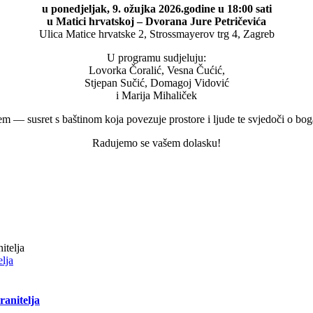
u ponedjeljak, 9. ožujka 2026.godine u 18:00 sati
u Matici hrvatskoj – Dvorana Jure Petričevića
Ulica Matice hrvatske 2, Strossmayerov trg 4, Zagreb
U programu sudjeluju:
Lovorka Čoralić, Vesna Čućić,
Stjepan Sučić, Domagoj Vidović
i Marija Mihaliček
em — susret s baštinom koja povezuje prostore i ljude te svjedoči o bog
Radujemo se vašem dolasku!
lja
ranitelja