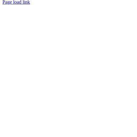
Facebook
YouTube
Page load link
Go
to
Top