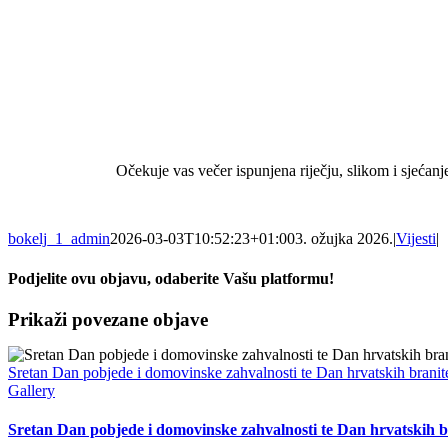
Očekuje vas večer ispunjena riječju, slikom i sjećanj
bokelj_1_admin
2026-03-03T10:52:23+01:00
3. ožujka 2026.
|
Vijesti
|
Podjelite ovu objavu, odaberite Vašu platformu!
Facebook
X
WhatsApp
Pinterest
Email:
Prikaži povezane objave
Sretan Dan pobjede i domovinske zahvalnosti te Dan hrvatskih branite
Gallery
Sretan Dan pobjede i domovinske zahvalnosti te Dan hrvatskih b