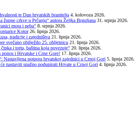
alnosti te Dan hrvatskih branitelja
4. kolovoza 2026.
da župne crkve u Prčanju“ autora Željka Brguljana
31. srpnja 2026.
ranici mora i neba“
8. srpnja 2026.
ornarice Kotor
26. lipnja 2026.
sa, tradicije i zajedništva
21. lipnja 2026.
e svečano obilježilo 25. obljetnicu
21. lipnja 2026.
čipka i torta, baština koja povezuje“
20. lipnja 2026.
a ponos i Hrvatske i Crne Gore!
17. lipnja 2026.
 Nastavljena potpora hrvatskoj zajednici u Crnoj Gori
5. lipnja 2026.
će nastaviti snažno podupirati Hrvate u Crnoj Gori
4. lipnja 2026.