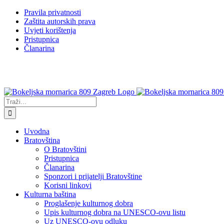
Skip
Facebook
YouTube
Pravila privatnosti
to
Zaštita autorskih prava
content
Uvjeti korištenja
Pristupnica
Članarina
Traži...
Uvodna
Bratovština
O Bratovštini
Pristupnica
Članarina
Sponzori i prijatelji Bratovštine
Korisni linkovi
Kulturna baština
Proglašenje kulturnog dobra
Upis kulturnog dobra na UNESCO-ovu listu
Uz UNESCO-ovu odluku