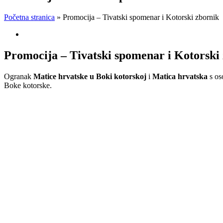
Početna stranica
»
Promocija – Tivatski spomenar i Kotorski zbornik
View
Larger
Image
Promocija – Tivatski spomenar i Kotorski
Ogranak
Matice hrvatske u Boki kotorskoj
i
Matica hrvatska
s os
Boke kotorske.