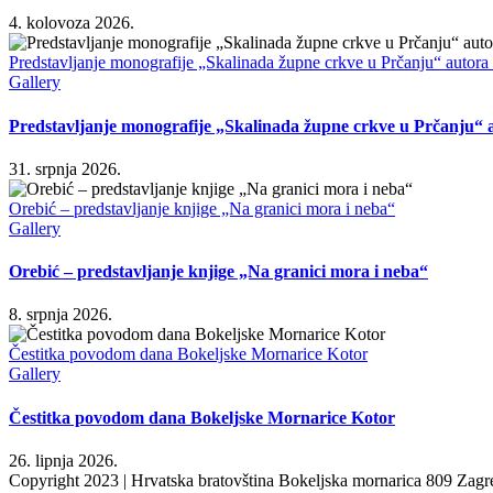
4. kolovoza 2026.
Predstavljanje monografije „Skalinada župne crkve u Prčanju“ autora
Gallery
Predstavljanje monografije „Skalinada župne crkve u Prčanju“ 
31. srpnja 2026.
Orebić – predstavljanje knjige „Na granici mora i neba“
Gallery
Orebić – predstavljanje knjige „Na granici mora i neba“
8. srpnja 2026.
Čestitka povodom dana Bokeljske Mornarice Kotor
Gallery
Čestitka povodom dana Bokeljske Mornarice Kotor
26. lipnja 2026.
Copyright 2023 | Hrvatska bratovština Bokeljska mornarica 809 Zagre