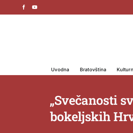
Skip
Facebook
YouTube
to
content
Uvodna
Bratovština
Kultur
„Svečanosti sv.
bokeljskih Hrv