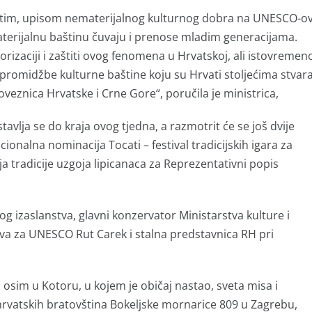
aestim, upisom nematerijalnog kulturnog dobra na UNESCO-o
aterijalnu baštinu čuvaju i prenose mladim generacijama.
orizaciji i zaštiti ovog fenomena u Hrvatskoj, ali istovremen
i promidžbe kulturne baštine koju su Hrvati stoljećima stvara
veznica Hrvatske i Crne Gore“, poručila je ministrica,
vlja se do kraja ovog tjedna, a razmotrit će se još dvije
onalna nominacija Tocati – festival tradicijskih igara za
a tradicije uzgoja lipicanaca za Reprezentativni popis
og izaslanstva, glavni konzervator Ministarstva kulture i
tva za UNESCO Rut Carek i stalna predstavnica RH pri
, osim u Kotoru, u kojem je običaj nastao, sveta misa i
hrvatskih bratovština Bokeljske mornarice 809 u Zagrebu,