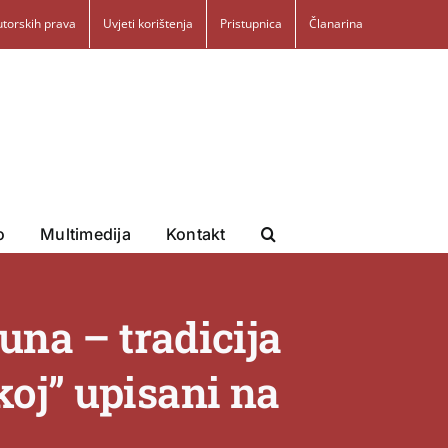
utorskih prava
Uvjeti korištenja
Pristupnica
Članarina
o
Multimedija
Kontakt
puna – tradicija
koj” upisani na