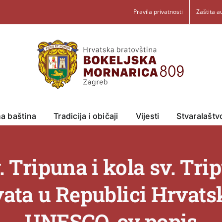
Pravila privatnosti
Zaštita a
na baština
Tradicija i običaji
Vijesti
Stvaralaštv
 Tripuna i kola sv. Tri
ata u Republici Hrvats
UNESCO-ov popis