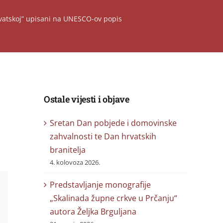
Hrvatskoj” upisani na UNESCO-ov popis
Ostale vijesti i objave
Sretan Dan pobjede i domovinske
zahvalnosti te Dan hrvatskih
branitelja
4. kolovoza 2026.
Predstavljanje monografije
„Skalinada župne crkve u Prčanju“
autora Željka Brguljana