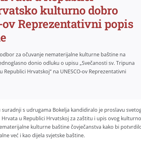
rvatsko kulturno dobro
ov Reprezentativni popis
ne
odbor za očuvanje nematerijalne kulturne baštine na
ednoglasno donio odluku o upisu „Svečanosti sv. Tripuna
ta u Republici Hrvatskoj“ na UNESCO-ov Reprezentativni
u suradnji s udrugama Bokelja kandidiralo je proslavu sveto
h Hrvata u Republici Hrvatskoj za zaštitu i upis ovog kulturn
aterijalne kulturne baštine čovječanstva kako bi potvrdil
ne već i kao dijela svjetske baštine.