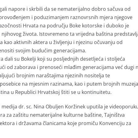
gali napore i skrbili da se nematerijalno dobro sačuva od
živi provođenjem i poduzimanjem raznovrsnih mjera njegove
 nazočnosti Hrvata na području Boke kotorske i duboko je
o njihovog života. Istovremeno ta vrijedna baština predstavlj
 kao aktivnih aktera u življenju i njezinu očuvanju od
enositi svojim budućim generacijama.
ali su Bokelji koji su posljednjih desetljeća i stoljeća
jući od zaborava i prenoseći mlađim generacijama već dugi n
ujući brojnim naraštajima njezinih nositelja te
 posebice na mjesnim razinama, kao i putem brojnih muzeja
na u Republici Hrvatskoj štiti se u kontinuitetu.
 medija dr. sc. Nina Obuljen Koržinek uputila je videoporuk
 za zaštitu nematerijalne kulturne baštine, Tajništva
 sektora i državama članicama koje promiču Konvenciju za