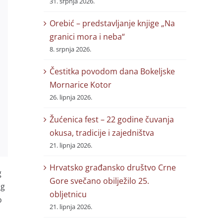
31. srpnja 2026.
Orebić – predstavljanje knjige „Na
granici mora i neba“
8. srpnja 2026.
Čestitka povodom dana Bokeljske
Mornarice Kotor
26. lipnja 2026.
Žućenica fest – 22 godine čuvanja
okusa, tradicije i zajedništva
21. lipnja 2026.
Hrvatsko građansko društvo Crne
g
Gore svečano obilježilo 25.
og
obljetnicu
o
21. lipnja 2026.