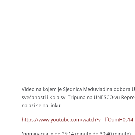
Video na kojem je Sjednica Međuvladina odbora U
svečanosti i Kola sv. Tripuna na UNESCO-vu Repre
nalazi se na linku:
https://www.youtube.com/watch?v=JffOumH0s14
(nominacija je od 25:14 minute do 30:40 minute)