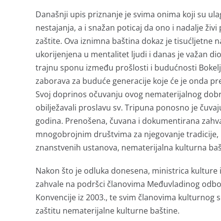
Današnji upis priznanje je svima onima koji su ula
nestajanja, a i snažan poticaj da ono i nadalje 
zaštite. Ova iznimna baština dokaz je tisućljetne
ukorijenjena u mentalitet ljudi i danas je važan di
trajnu sponu između prošlosti i budućnosti Bokelja
zaborava za buduće generacije koje će je onda pr
Svoj doprinos očuvanju ovog nematerijalnog dobra d
obilježavali proslavu sv. Tripuna ponosno je čuva
godina. Prenošena, čuvana i dokumentirana zahvalj
mnogobrojnim društvima za njegovanje tradicije,
znanstvenih ustanova, nematerijalna kulturna bašti
Nakon što je odluka donesena, ministrica kulture i
zahvale na podršci članovima Međuvladinog odbora
Konvencije iz 2003., te svim članovima kulturnog
zaštitu nematerijalne kulturne baštine.