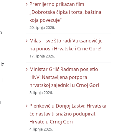
Premijerno prikazan film
„Dobrotska čipka i torta, baština
koja povezuje“
20. lipnja 2026.
a
Milas – sve što radi Vuksanović je
na ponos i Hrvatske i Crne Gore!
17. lipnja 2026.
iz
Ministar Grlić Radman posjetio
HNV: Nastavljena potpora
 i
hrvatskoj zajednici u Crnoj Gori
5. lipnja 2026.
u
Plenković u Donjoj Lastvi: Hrvatska
će nastaviti snažno podupirati
Hrvate u Crnoj Gori
4. lipnja 2026.