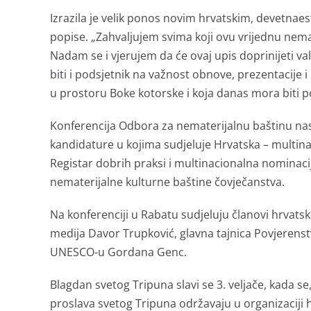
Izrazila je velik ponos novim hrvatskim, devetn
popise. „Zahvaljujem svima koji ovu vrijednu nem
Nadam se i vjerujem da će ovaj upis doprinijeti val
biti i podsjetnik na važnost obnove, prezentacije 
u prostoru Boke kotorske i koja danas mora biti po
Konferencija Odbora za nematerijalnu baštinu nasta
kandidature u kojima sudjeluje Hrvatska – multinaci
Registar dobrih praksi i multinacionalna nominacij
nematerijalne kulturne baštine čovječanstva.
Na konferenciji u Rabatu sudjeluju članovi hrvatsk
medija Davor Trupković, glavna tajnica Povjerens
UNESCO-u Gordana Genc.
Blagdan svetog Tripuna slavi se 3. veljače, kada se
proslava svetog Tripuna održavaju u organizaciji 