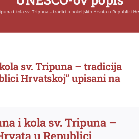
ripuna i kola sv. Tripuna – tradicija bokeljskih Hrvata u Republici 
kola sv. Tripuna – tradicija
lici Hrvatskoj” upisani na
na i kola sv. Tripuna –
 Hrvata u Republici