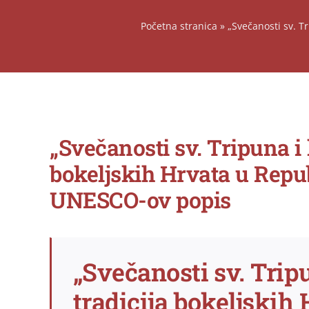
Početna stranica
»
„Svečanosti sv. T
View
„Svečanosti sv. Tripuna i 
Larger
Image
bokeljskih Hrvata u Repub
UNESCO-ov popis
„Svečanosti sv. Tripu
tradicija bokeljskih