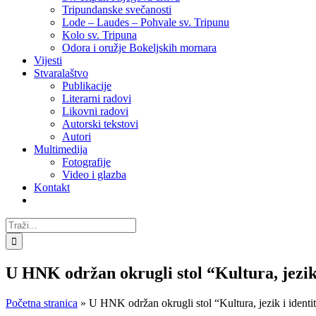
Tripundanske svečanosti
Lode – Laudes – Pohvale sv. Tripunu
Kolo sv. Tripuna
Odora i oružje Bokeljskih mornara
Vijesti
Stvaralaštvo
Publikacije
Literarni radovi
Likovni radovi
Autorski tekstovi
Autori
Multimedija
Fotografije
Video i glazba
Kontakt
Traži...
U HNK održan okrugli stol “Kultura, jezik 
Početna stranica
»
U HNK održan okrugli stol “Kultura, jezik i identit