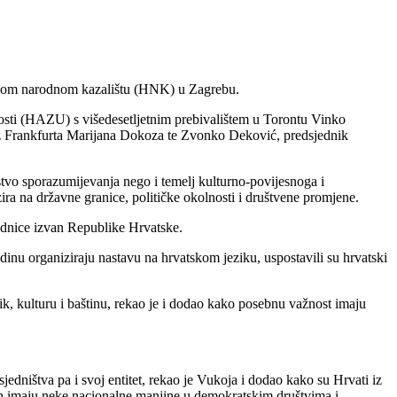
atskom narodnom kazalištu (HNK) u Zagrebu.
tnosti (HAZU) s višedesetljetnim prebivalištem u Torontu Vinko
iz Frankfurta Marijana Dokoza te Zvonko Deković, predsjednik
tvo sporazumijevanja nego i temelj kulturno-povijesnoga i
ira na državne granice, političke okolnosti i društvene promjene.
jednice izvan Republike Hrvatske.
inu organiziraju nastavu na hrvatskom jeziku, uspostavili su hrvatski
ezik, kulturu i baštinu, rekao je i dodao kako posebnu važnost imaju
jedništva pa i svoj entitet, rekao je Vukoja i dodao kako su Hrvati iz
 ih imaju neke nacionalne manjine u demokratskim društvima i