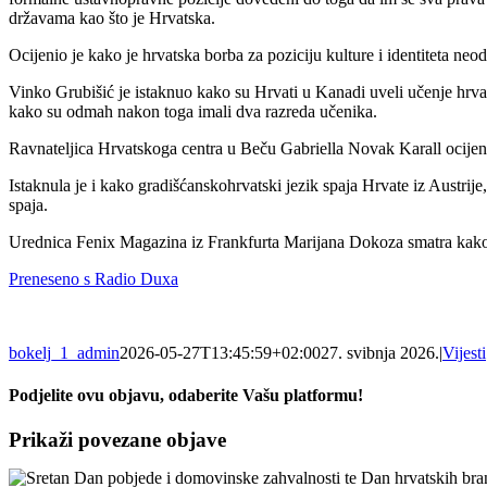
državama kao što je Hrvatska.
Ocijenio je kako je hrvatska borba za poziciju kulture i identiteta ne
Vinko Grubišić je istaknuo kako su Hrvati u Kanadi uveli učenje hrvat
kako su odmah nakon toga imali dva razreda učenika.
Ravnateljica Hrvatskoga centra u Beču Gabriella Novak Karall ocijenila 
Istaknula je i kako gradišćanskohrvatski jezik spaja Hrvate iz Austri
spaja.
Urednica Fenix Magazina iz Frankfurta Marijana Dokoza smatra kako je 
Preneseno s Radio Duxa
bokelj_1_admin
2026-05-27T13:45:59+02:00
27. svibnja 2026.
|
Vijesti
Podjelite ovu objavu, odaberite Vašu platformu!
Facebook
X
WhatsApp
Pinterest
Email:
Prikaži povezane objave