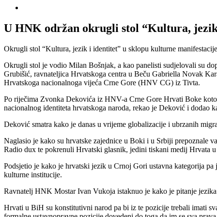
View
Larger
Image
U HNK održan okrugli stol “Kultura, jezik 
Okrugli stol “Kultura, jezik i identitet” u sklopu kulturne manifest
Okrugli stol je vodio Milan Bošnjak, a kao panelisti sudjelovali su 
Grubišić, ravnateljica Hrvatskoga centra u Beču Gabriella Novak Ka
Hrvatskoga nacionalnoga vijeća Crne Gore (HNV CG) iz Tivta.
Po riječima Zvonka Dekovića iz HNV-a Crne Gore Hrvati Boke kotorske
nacionalnog identiteta hrvatskoga naroda, rekao je Deković i dodao ka
Deković smatra kako je danas u vrijeme globalizacije i ubrzanih migr
Naglasio je kako su hrvatske zajednice u Boki i u Srbiji prepoznale v
Radio dux te pokrenuli Hrvatski glasnik, jedini tiskani medij Hrvata 
Podsjetio je kako je hrvatski jezik u Crnoj Gori ustavna kategorija pa 
kulturne institucije.
Ravnatelj HNK Mostar Ivan Vukoja istaknuo je kako je pitanje jezika
Hrvati u BiH su konstitutivni narod pa bi iz te pozicije trebali imati 
formalne ustavnopravne pozicije dovedeni do toga da im se sva prava 