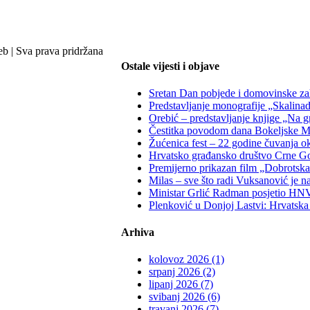
b | Sva prava pridržana
Ostale vijesti i objave
Sretan Dan pobjede i domovinske zahv
Predstavljanje monografije „Skalina
Orebić – predstavljanje knjige „Na g
Čestitka povodom dana Bokeljske M
Žućenica fest – 22 godine čuvanja oku
Hrvatsko građansko društvo Crne Gor
Premijerno prikazan film „Dobrotska 
Milas – sve što radi Vuksanović je n
Ministar Grlić Radman posjetio HNV:
Plenković u Donjoj Lastvi: Hrvatska 
Arhiva
kolovoz 2026 (1)
srpanj 2026 (2)
lipanj 2026 (7)
svibanj 2026 (6)
travanj 2026 (7)