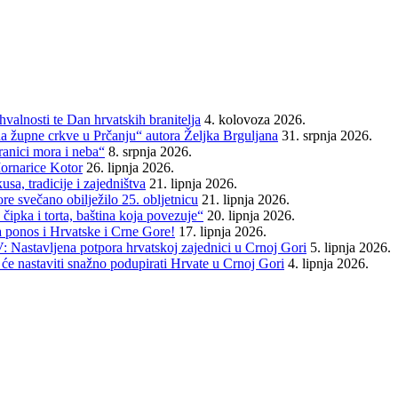
alnosti te Dan hrvatskih branitelja
4. kolovoza 2026.
da župne crkve u Prčanju“ autora Željka Brguljana
31. srpnja 2026.
ranici mora i neba“
8. srpnja 2026.
ornarice Kotor
26. lipnja 2026.
sa, tradicije i zajedništva
21. lipnja 2026.
e svečano obilježilo 25. obljetnicu
21. lipnja 2026.
čipka i torta, baština koja povezuje“
20. lipnja 2026.
a ponos i Hrvatske i Crne Gore!
17. lipnja 2026.
 Nastavljena potpora hrvatskoj zajednici u Crnoj Gori
5. lipnja 2026.
će nastaviti snažno podupirati Hrvate u Crnoj Gori
4. lipnja 2026.