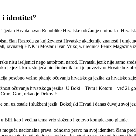
i identitet”
acije Tjedan Hrvata izvan Republike Hrvatske održan je u utorak u Hrv
dopisni član Razreda za književnost Hrvatske akademije znanosti i umje
rall, ravnatelj HNK u Mostaru Ivan Vukoja, urednica Fenix Magazina 
 nisu iseljenici nego autohtoni narod. Hrvatski jezik nije samo sreds
ko je jezik kroz stoljeća bio čimbenik koji je povezivao Hrvate bez obz
acija posebno važno pitanje očuvanja hrvatskoga jezika za hrvatske za
ažnost očuvanja hrvatskoga jezika. U Boki – Tivtu i Kotoru – već 21 god
u Crnoj Gori, rekao je Deković.
je on, uz ostale i službeni jezik. Bokeljski Hrvati i danas čuvaju svoj j
 u BiH kao i većina tema vrlo složeno i gotovo kompleksno pitanje.
sva moguća nacionalna prava, odnosno pravo na svoj identitet, člana preds
osporavaju i negiraju te se svode na kategoriju prava manjih nego što