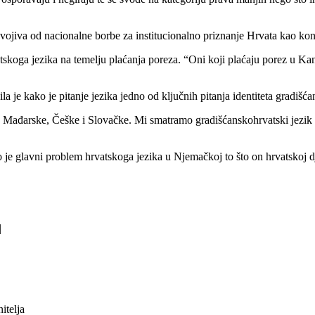
odvojiva od nacionalne borbe za institucionalno priznanje Hrvata kao kon
skoga jezika na temelju plaćanja poreza. “Oni koji plaćaju porez u Kan
je kako je pitanje jezika jedno od ključnih pitanja identiteta gradišćan
je, Mađarske, Češke i Slovačke. Mi smatramo gradišćanskohrvatski jezik 
glavni problem hrvatskoga jezika u Njemačkoj to što on hrvatskoj djeci
|