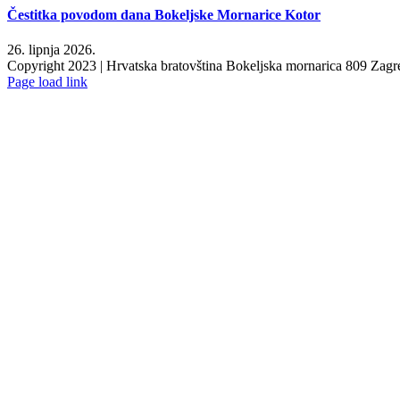
Čestitka povodom dana Bokeljske Mornarice Kotor
26. lipnja 2026.
Copyright 2023 | Hrvatska bratovština Bokeljska mornarica 809 Zagre
Facebook
YouTube
Page load link
Go
to
Top