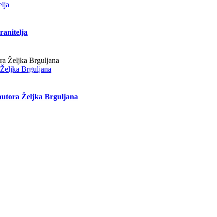
lja
ranitelja
 Željka Brguljana
autora Željka Brguljana