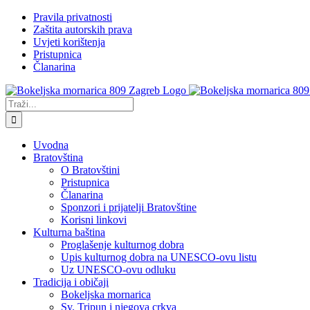
Skip
Facebook
YouTube
Pravila privatnosti
to
Zaštita autorskih prava
content
Uvjeti korištenja
Pristupnica
Članarina
Traži...
Uvodna
Bratovština
O Bratovštini
Pristupnica
Članarina
Sponzori i prijatelji Bratovštine
Korisni linkovi
Kulturna baština
Proglašenje kulturnog dobra
Upis kulturnog dobra na UNESCO-ovu listu
Uz UNESCO-ovu odluku
Tradicija i običaji
Bokeljska mornarica
Sv. Tripun i njegova crkva